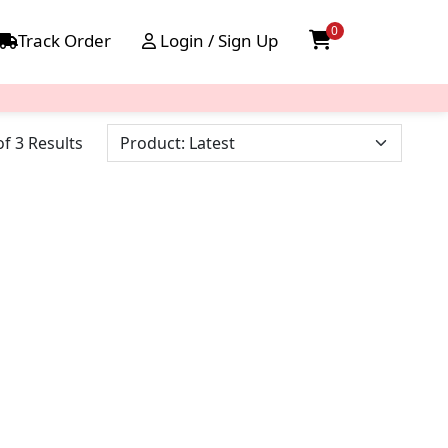
0
Track Order
Login / Sign Up
f 3 Results