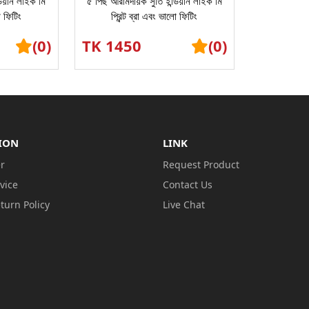
ডিয়ান লাইক মি
৫ পিছ আরামদায়ক সুতি ইন্ডিয়ান লাইক মি
ো ফিটিং
প্রিন্ট ব্রা এবং ভালো ফিটিং
(0)
TK 1450
(0)
ION
LINK
r
Request Product
vice
Contact Us
turn Policy
Live Chat