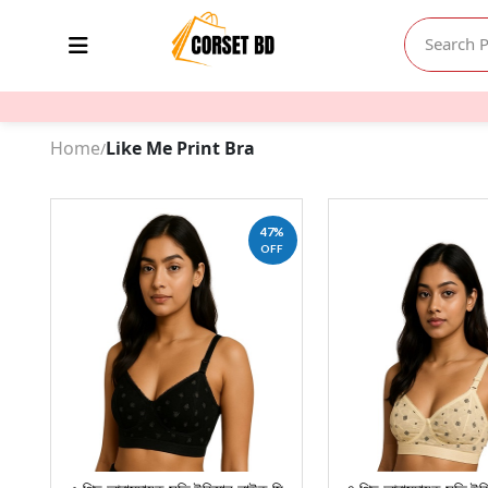
Home
Like Me Print Bra
/
47%
OFF